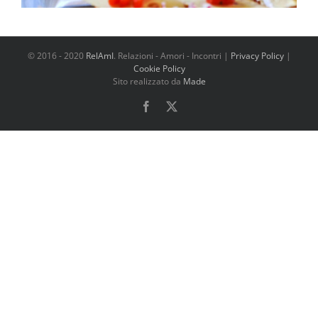
© 2016 - 2020
RelAmI
. Relazioni - Amori - Incontri |
Privacy Policy
|
Cookie Policy
Sito realizzato da
Made
Facebook
X